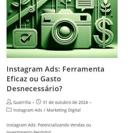
Instagram Ads: Ferramenta
Eficaz ou Gasto
Desnecessário?
A
P
Guerrilla
31 de outubro de 2024
u
o
C
Instagram Ads
/
Marketing Digital
t
s
a
o
t
t
Instagram Ads: Potencializando Vendas ou
r
p
e
Investimento Perdido?