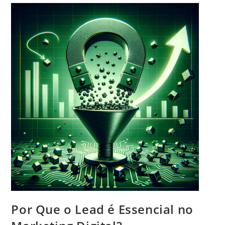
a
t
a
d
:
d
o
o
p
:
o
s
t
:
Por Que o Lead é Essencial no