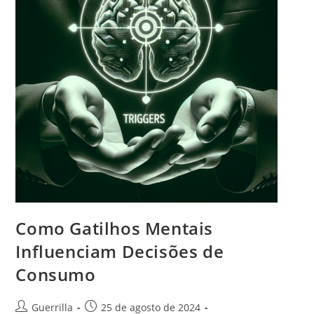
p
:
o
s
t
:
Como Gatilhos Mentais
Influenciam Decisões de
Consumo
A
P
Guerrilla
25 de agosto de 2024