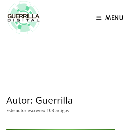
I
r
MENU
p
a
r
a
o
c
o
n
t
e
ú
Autor:
Guerrilla
d
o
Este autor escreveu 103 artigos