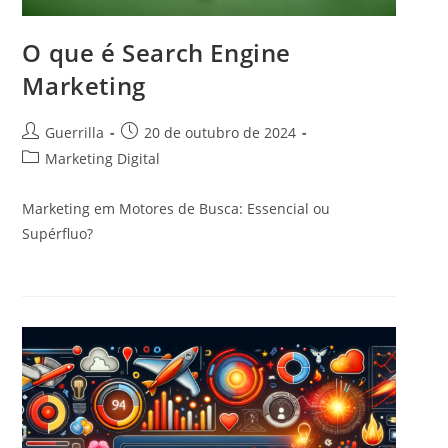
O que é Search Engine
Marketing
A
P
Guerrilla
20 de outubro de 2024
u
o
C
Marketing Digital
t
s
a
o
t
t
Marketing em Motores de Busca: Essencial ou
r
p
e
Supérfluo?
d
u
g
o
b
o
p
l
r
o
i
i
s
c
a
t
a
d
:
d
o
o
p
:
o
s