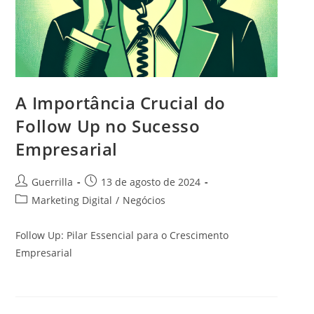
A Importância Crucial do
Follow Up no Sucesso
Empresarial
A
P
Guerrilla
13 de agosto de 2024
u
o
C
Marketing Digital
/
Negócios
t
s
a
o
t
t
Follow Up: Pilar Essencial para o Crescimento
r
p
e
Empresarial
d
u
g
o
b
o
p
l
r
o
i
i
s
c