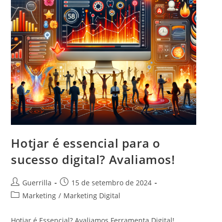
t
:
Hotjar é essencial para o
sucesso digital? Avaliamos!
A
P
Guerrilla
15 de setembro de 2024
u
o
C
Marketing
/
Marketing Digital
t
s
a
o
t
t
Hotjar é Essencial? Avaliamos Ferramenta Digital!