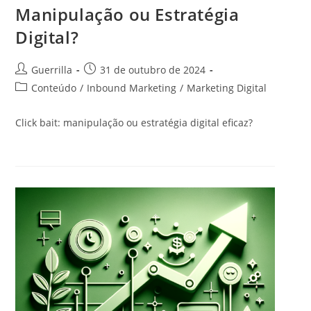
Manipulação ou Estratégia
Digital?
A
P
Guerrilla
31 de outubro de 2024
u
o
C
Conteúdo
/
Inbound Marketing
/
Marketing Digital
t
s
a
o
t
t
Click bait: manipulação ou estratégia digital eficaz?
r
p
e
d
u
g
o
b
o
p
l
r
o
i
i
s
c
a
t
a
d
:
d
o
o
p
:
o
s
t
: