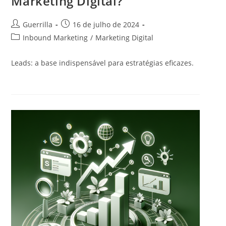
Marketing Digital?
A
P
Guerrilla
16 de julho de 2024
u
o
C
Inbound Marketing
/
Marketing Digital
t
s
a
o
t
t
Leads: a base indispensável para estratégias eficazes.
r
p
e
d
u
g
o
b
o
p
l
r
o
i
i
s
c
a
t
a
d
:
d
o
o
p
:
o
s
t
: