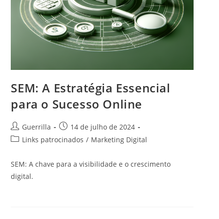
SEM: A Estratégia Essencial
para o Sucesso Online
A
P
Guerrilla
14 de julho de 2024
u
o
C
Links patrocinados
/
Marketing Digital
t
s
a
o
t
t
SEM: A chave para a visibilidade e o crescimento
r
p
e
digital.
d
u
g
o
b
o
p
l
r
o
i
i
s
c