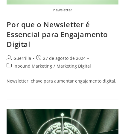
newsletter
Por que o Newsletter é
Essencial para Engajamento
Digital
A
P
Guerrilla
27 de agosto de 2024
u
o
C
Inbound Marketing
/
Marketing Digital
t
s
a
o
t
t
Newsletter: chave para aumentar engajamento digital.
r
p
e
d
u
g
o
b
o
p
l
r
o
i
i
s
c
a
t
a
d
:
d
o
o