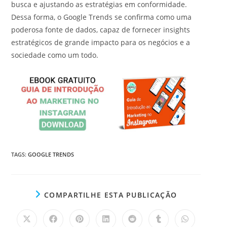
busca e ajustando as estratégias em conformidade.
Dessa forma, o Google Trends se confirma como uma
poderosa fonte de dados, capaz de fornecer insights
estratégicos de grande impacto para os negócios e a
sociedade como um todo.
TAGS
:
GOOGLE TRENDS
C
COMPARTILHE ESTA PUBLICAÇÃO
O
M
P
A
A
A
A
A
A
A
A