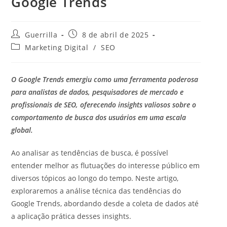
Google Trends
A
P
Guerrilla
8 de abril de 2025
u
o
C
Marketing Digital
/
SEO
t
s
a
o
t
t
r
p
e
O Google Trends emergiu como uma ferramenta poderosa
d
u
g
o
b
para analistas de dados, pesquisadores de mercado e
o
p
l
r
profissionais de SEO, oferecendo insights valiosos sobre o
o
i
i
comportamento de busca dos usuários em uma escala
s
c
a
t
global.
a
d
:
d
o
o
p
Ao analisar as tendências de busca, é possível
:
o
entender melhor as flutuações do interesse público em
s
diversos tópicos ao longo do tempo. Neste artigo,
t
:
exploraremos a análise técnica das tendências do
Google Trends, abordando desde a coleta de dados até
a aplicação prática desses insights.