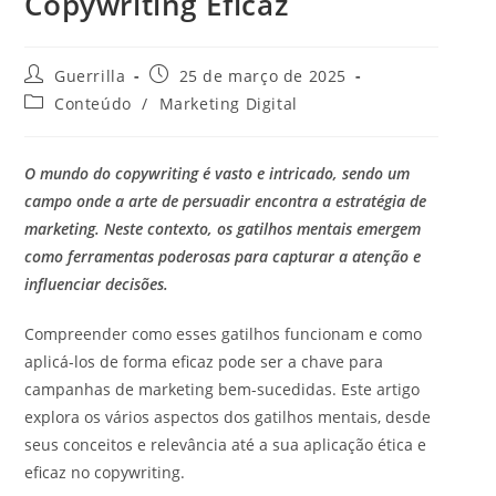
Copywriting Eficaz
A
P
Guerrilla
25 de março de 2025
u
o
C
Conteúdo
/
Marketing Digital
t
s
a
o
t
t
r
p
e
O mundo do copywriting é vasto e intricado, sendo um
d
u
g
o
b
campo onde a arte de persuadir encontra a estratégia de
o
p
l
r
marketing. Neste contexto, os gatilhos mentais emergem
o
i
i
como ferramentas poderosas para capturar a atenção e
s
c
a
t
influenciar decisões.
a
d
:
d
o
o
p
Compreender como esses gatilhos funcionam e como
:
o
aplicá-los de forma eficaz pode ser a chave para
s
campanhas de marketing bem-sucedidas. Este artigo
t
:
explora os vários aspectos dos gatilhos mentais, desde
seus conceitos e relevância até a sua aplicação ética e
eficaz no copywriting.