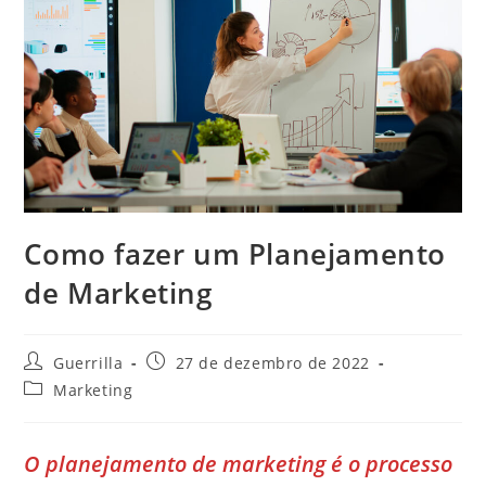
Como fazer um Planejamento
de Marketing
Autor
Post
Guerrilla
27 de dezembro de 2022
do
publicado:
Categoria
Marketing
post:
do
post:
O planejamento de marketing é o processo