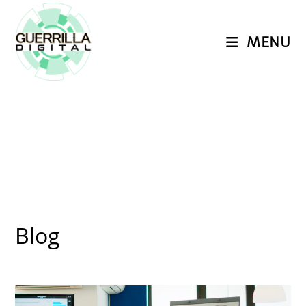
Ir
para
MENU
o
conteúdo
Blog