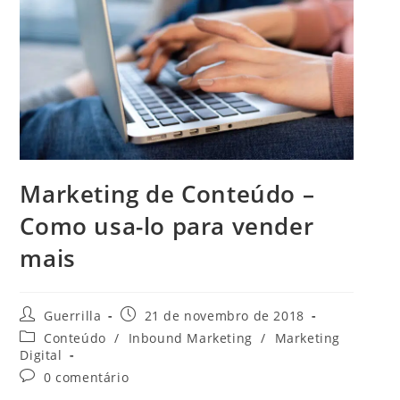
Marketing de Conteúdo –
Como usa-lo para vender
mais
A
P
Guerrilla
21 de novembro de 2018
u
o
C
Conteúdo
/
Inbound Marketing
/
Marketing
t
s
a
Digital
o
t
t
C
0 comentário
r
p
e
o
d
u