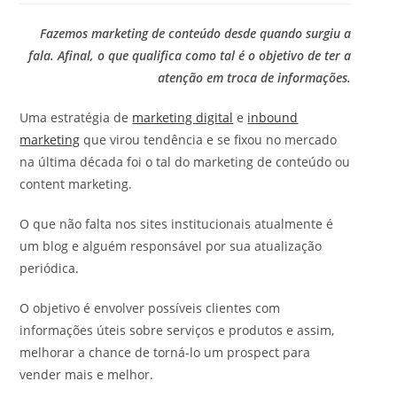
g
m
o
b
o
e
p
l
Fazemos marketing de conteúdo desde quando surgiu a
r
n
o
i
i
fala. Afinal, o que qualifica como tal é o objetivo de ter a
t
s
c
a
á
atenção em troca de informações.
t
a
d
r
:
d
o
i
o
Uma estratégia de
marketing digital
e
inbound
p
o
:
o
marketing
que virou tendência e se fixou no mercado
s
s
d
na última década foi o tal do marketing de conteúdo ou
t
o
content marketing.
:
p
o
O que não falta nos sites institucionais atualmente é
s
t
um blog e alguém responsável por sua atualização
:
periódica.
O objetivo é envolver possíveis clientes com
informações úteis sobre serviços e produtos e assim,
melhorar a chance de torná-lo um prospect para
vender mais e melhor.