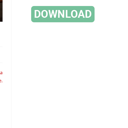
ma
e.