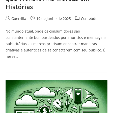
Histórias
Autor
Post
Categoria
Guerrilla
19 de junho de 2025
Conteúdo
do
publicado:
do
post:
post:
No mundo atual, onde os consumidores são
constantemente bombardeados por anúncios e mensagens
publicitárias, as marcas precisam encontrar maneiras
criativas e autênticas de se conectarem com seu público. É
nesse…