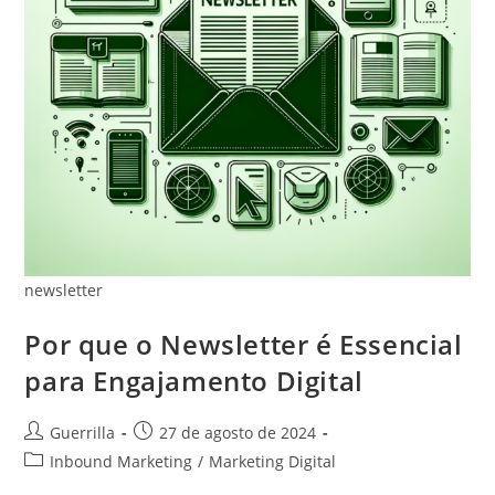
newsletter
Por que o Newsletter é Essencial
para Engajamento Digital
Autor
Post
Guerrilla
27 de agosto de 2024
do
publicado:
Categoria
Inbound Marketing
/
Marketing Digital
post:
do