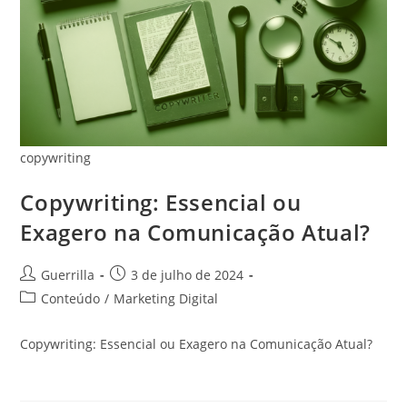
copywriting
Copywriting: Essencial ou
Exagero na Comunicação Atual?
Autor
Post
Guerrilla
3 de julho de 2024
do
publicado:
Categoria
Conteúdo
/
Marketing Digital
post:
do
post:
Copywriting: Essencial ou Exagero na Comunicação Atual?