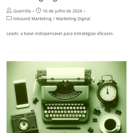
Autor
Post
Guerrilla
16 de julho de 2024
do
publicado:
Categoria
Inbound Marketing
/
Marketing Digital
post:
do
post:
Leads: a base indispensável para estratégias eficazes.