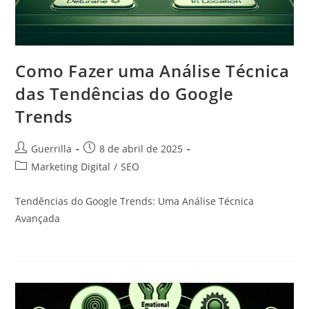
Como Fazer uma Análise Técnica
das Tendências do Google
Trends
Autor
Post
Guerrilla
8 de abril de 2025
do
publicado:
Categoria
Marketing Digital
/
SEO
post:
do
post:
Tendências do Google Trends: Uma Análise Técnica
Avançada