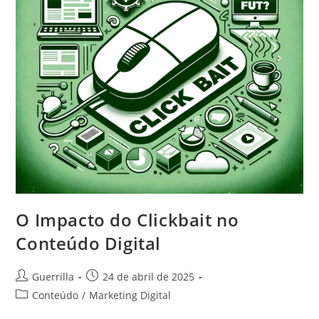
O Impacto do Clickbait no
Conteúdo Digital
Autor
Post
Guerrilla
24 de abril de 2025
do
publicado:
Categoria
Conteúdo
/
Marketing Digital
post:
do