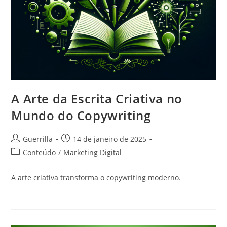
A Arte da Escrita Criativa no
Mundo do Copywriting
Autor
Post
Guerrilla
14 de janeiro de 2025
do
publicado:
Categoria
Conteúdo
/
Marketing Digital
post:
do
post:
A arte criativa transforma o copywriting moderno.