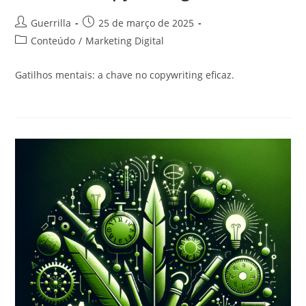
Autor
Post
Guerrilla
25 de março de 2025
do
publicado:
Categoria
Conteúdo
/
Marketing Digital
post:
do
post:
Gatilhos mentais: a chave no copywriting eficaz.