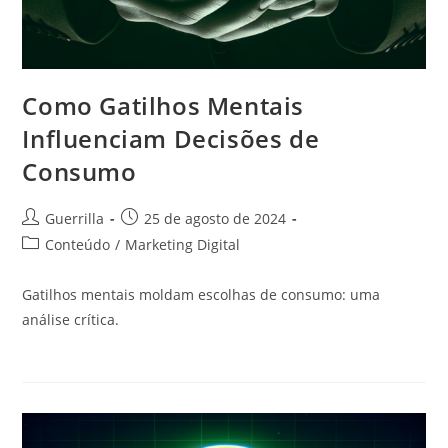
Como Gatilhos Mentais
Influenciam Decisões de
Consumo
Autor
Post
Guerrilla
25 de agosto de 2024
do
publicado:
Categoria
Conteúdo
/
Marketing Digital
post:
do
post:
Gatilhos mentais moldam escolhas de consumo: uma
análise crítica.