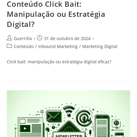
Conteúdo Click Bait:
Manipulação ou Estratégia
Digital?
Autor
Post
Guerrilla
31 de outubro de 2024
do
publicado:
Categoria
Conteúdo
/
Inbound Marketing
/
Marketing Digital
post:
do
post:
Click bait: manipulação ou estratégia digital eficaz?