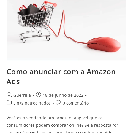
Como anunciar com a Amazon
Ads
Autor
Post
Guerrilla
18 de junho de 2022
do
publicado:
Categoria
Comentários
Links patrocinados
0 comentário
post:
do
do
post:
post:
Você está vendendo um produto tangível que os
consumidores podem comprar online? Se a resposta for
sim, você deveria estar anunciando com Amazon Ads.