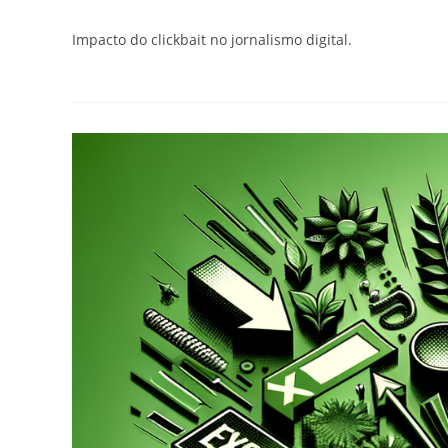
do
publicado:
do
post:
post:
Impacto do clickbait no jornalismo digital.