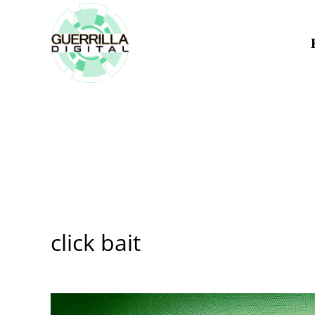
Ir
para
o
conteúdo
click bait